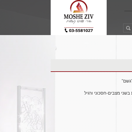
גשם"
שני מצבים-חסכוני ורגיל