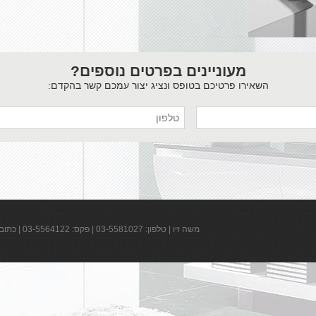
מעוניינים בפרטים נוספים?
השאירו פרטיכם בטופס ונציג יצור עמכם קשר בהקדם:
משה זיו | טלפון: 03-5581027 | פקס: 03-5564122 | כתובת: העלייה השנייה 43 אזור, מרכז פרל קומה 1, אולם 219