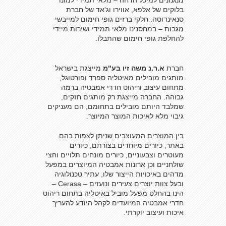
מנגנונים למיכל הדחה – מלאי תמידי למונו
בלוקים של אלפא, אווירו וג'אד של חברת
סנאינדוסה. חלקי ברזים גופי חימום למייבשי
מגבות – במחסנינו מלאי תמידי ושירות מיידי
להחלפת גופי חימום שהתבלו.
חברת
א.ר.נ משה זיו בע"מ
מייצגת בישראל
מותגים מובילים מאיטליה ספרד ופורטוגל,
מתחום עיצוב וריהוט חדרי אמבטיה ברמה
גבוהה. החברה מייצגת רק מותגים חזקים,
שמלבד היותם מובילים בתחומם, הם מעניקים
גיבוי מלא לאיכות המוצר המיוצר.
בין המוצרים המעוצבים שניתן לצפות בהם
באתר, כיורים מיוחדים בצורתם, כיורים
מעוטרים וצבעוניים, כיורים מונחים תלויים וחצי
שולחניים וכן ארונות אמבטיה המיוצרים במפעל
מדהים באיכויות הייצור שלו, עתיר טכנולוגיה
ובעל צוות יוצרים צעירים ונועזים – Cerasa –
הינו בהחלט מפעל מוביל באיטליה בתחום ריהוט
חדרי אמבטיה המיועדים לקהל היודע להעריך
איכות ועיצוב יוקרתי.