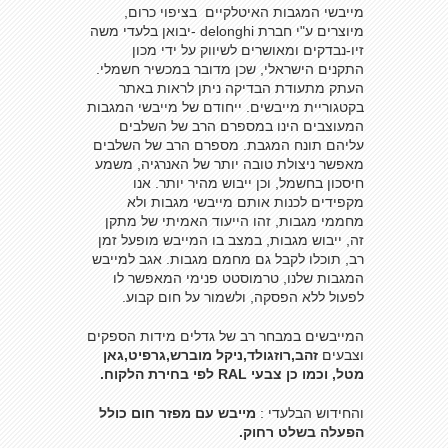
מייבשי המגבות האיטלקיים בציפוי כרום,
מיוצרים ע"י חברת delonghi -יבואן בלעדי משה
זיו-‏נבדקים ומאושרים לשיווק על ידי מכון
התקנים הישראלי, שכן מדובר במכשיר חשמלי.
העתק מתעודת הבדיקה ניתן לראות באתר
בקטגוריית מייבשים. ייחודם של מייבשי המגבות
המעוצבים הינו במספרם הרב של השלבים
עליהם תונח המגבת. מספרם הרב של השלבים
מאפשר ניצולת טובה יותר של האנרגיה, משמע
חיסכון בחשמל, וכן ייבוש מהיר יותר. אנו
מקפידים לכנות אותם מייבשי מגבות ולא
מחממי מגבות, זהו הייעוד האמיתי של מתקן
זה, ייבוש מגבות, במצב בו המייבש מופעל זמן
רב, תוכלו לקבל גם מחמם מגבות. אגב למייבש
המגבות שלנו, טרמוסטט פנימי המאפשר לו
לפעול ללא הפסקה, ולשמור על חום קבוע.
המייבשים במבחר רב של גדלים מידות הספקים
וצבעים
זהב,רוזגולד,ניקל מוברש,גרפיט,גאן
מטל, וכמו כן צבעי RAL לפי בחירת הלקוח.
והחידוש הבלעדי :
מייבש עם מפזר חום כולל
הפעלה בשלט רחוק.