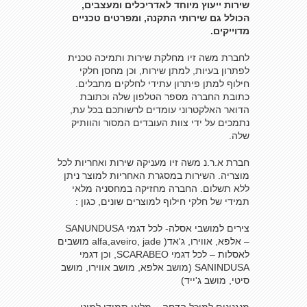
שירות ייעוץ מיוחד לאדריכלים ומעצבים,
הכולל גם שירותי התקנה, ומפרטים טכניים
מדוייקים.
לחברת משה זיו מחלקת שירות ותמיכה טכנית
לפתרון בעיות, למתן שירות, וכן מחסן חלקי
חילוף למתן פיתרון עתידי לחלקים מתבלים.
כתובת החברה מספר הטלפון שלה וכתובת
הדואר האלקטרוני עומדים לרשותכם בכל עת,
נתמכים על ידי צוות העובדים המסור והוותיק
שלה.
חברת א.ר.נ משה זיו מעניקה שירות ואחריות לכל
מוצריה. השירות במסגרת האחריות למוצר ניתן
ללא תשלום. החברה מחזיקה במחסניה מלאי
תמידי של חלקי חילוף למוצרים שונים, כגון :
צירים למושבי אסלה- לכל דגמי SANUNDUSA
– אלפא, אווירו, ג'אד( alfa,aveiro, jade מושבים
לאסלות – לכל דגמי SCARABEO, וכן דגמי
SANINDUSA (מושב אלפא, מושב אווירו, מושב
סיטי, מושב ג'ייד)