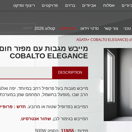
יורים
אסלות
אביזרים
ברזים
פרויקטים
ריצוף ופרקט
טכני
צור קשר
סרטי וידאו
מה חדש
קטלוג 2026
AGAT
COBALTO ELEGANCE
DESCRIPTION
מייבש מגבות בעל פרופיל רחב במיוחד. יפה ואלגנ
הרב שבו ,מופעל בחשמל, המחמם שמן במערכת סג
המייבש בפרופיל שטוח או מרובע.
חדש : פרופיל
המייבש בגימור לבן,
שחור אנטרסיט
,
מידות :
119/55
הספק 500W