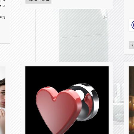
אין
המי
מיי
R