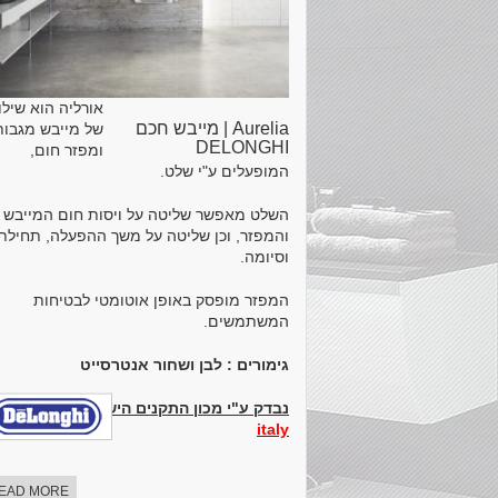
אורליה הוא שילו
Aurelia | מייבש חכם
של מייבש מגבות
DELONGHI
ומפזר חום,
המופעלים ע"י שלט.
השלט מאפשר שליטה על ויסות חום המייבש
והמפזר, וכן שליטה על משך ההפעלה, תחילת
וסיומה.
המפזר מופסק באופן אוטומטי לבטיחות
המשתמשים.
גימורים : לבן ושחור אנטרסייט
נבדק ע"י מכון התקנים הישראלי.
made in
italy
EAD MORE