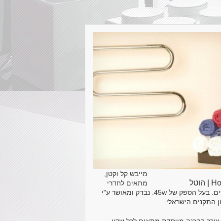
מייבש קל וקטן,
| הוטל
מתאים לחדרי
ילדים. בעל הספק של 45w. נבדק ומאושר ע"י
ן התקנים הישראלי.