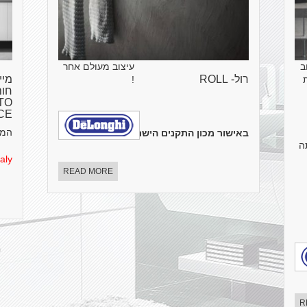
ב
עיצוב מעולם אחר
רול- ROLL
מיי
!
TO
CE
המי
באישור מכון התקנים הישראלי
.
made in italy
ה
aly
READ MORE
R