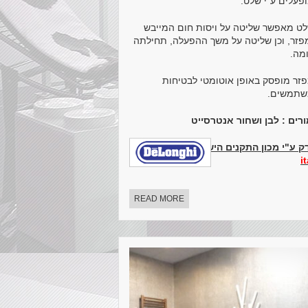
פעלים ע"י שלט.
ט מאפשר שליטה על ויסות חום המייבש
פזר, וכן שליטה על משך ההפעלה, תחילתה
ומה.
זר מופסק באופן אוטומטי לבטיחות
תמשים.
ורים : לבן ושחור אנטרסייט
ק ע"י מכון התקנים הישראלי.
made in
i
READ MORE