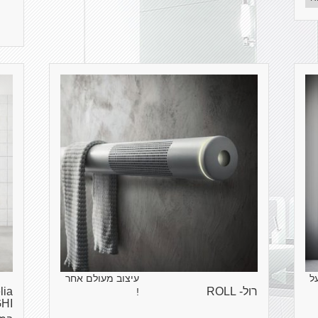
ל
עיצוב מעולם אחר
רול- ROLL
!
HI