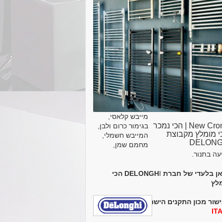
מייבש קלאסי,
New Cromo | הכי נמכר
בגימור כרום ולבן,
י מומלץ מקבוצת
המייבש חשמלי,
DELONG
מחמם שמן,
עה בתנור.
ן בלעדי של חברת DELONGH
I
הכי
לץ
שור מכון התקנים הישראלי
MADE IN
IT