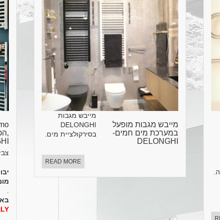
מייבש מגבות
מייבש מגבות מופעל
DELONGHI
במערכת מים חמים-
,הכ
בסירקולציית מים.
HI
DELONGHI
צבי
READ MORE
.
יבוא
מומ
.
באי
ALY
R