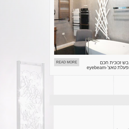
בש זכוכית חכם
READ MORE
לת טאצ'-eyebeam