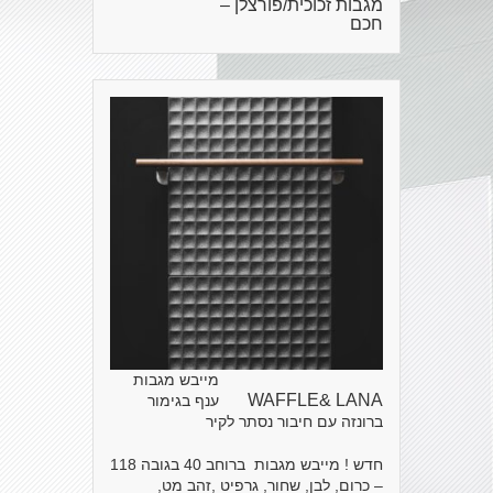
מגבות זכוכית/פורצלן –
חכם
מייבש מגבות
WAFFLE& LANA
ענף בגימור
ברונזה עם חיבור נסתר לקיר
חדש ! מייבש מגבות ברוחב 40 בגובה 118
– כרום, לבן, שחור, גרפיט ,זהב מט,