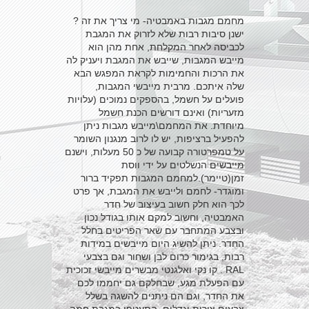
מחמם מגבות באמבטיה- מי צריך את זה ?
ישנן סיבות רבות שלא לזרוק את המגבת
לכביסה לאחר המקלחת, אחת מהן הוא
מייבש המגבות, שייבש את המגבת ויעניק לה
את הרכות והחמימות לקראת המפגש הבא
שלה איתכם. מרבית מייבשי המגבות,
פועלים על חשמל, בהספקים נמוכים (עלויות
מזעריות) ואינם דורשים הכנת חשמל
מיוחדת. את המחמם\מייבש מגבות ניתן
להפעיל ברציפות, יש לו לרוב מנגנון השומר
על טמפרטורה קבועה של כ 50 מעלות, וישנם
מייבשים הנשלטים על ידי ווסת
זמן(טיימר).למחמם המגבות תפקיד ברור
ומוגדר- לחמם ולייבש את המגבת, אך פרט
לכך הוא חלק חשוב בעיצוב של חדר
האמבטיה, וחשוב למקם אותו בגודל נכון
ובצבע המתחבר עם שאר הפריטים בחלל
החדר. ניתן להשיג היום מייבשים במידות
רבות, בגימור כרום לבן ושחור וגם בצבעי
RAL . קו נקי ואלגנטי מבשרים מייבשי זכוכית
עם הפעלת מגע, שבחלקם גם יחממו לכם
את החדר, וגם הם ניתנים להשגה בשלל
צבעים צורות וגדלים. התעטפו במגבת חמה,