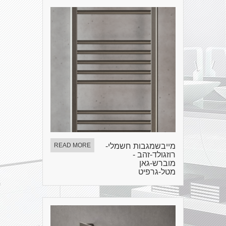
מייבשמגבות חשמלי-
READ MORE
רוזגולד-זהב -
מוברש-גאן
מטל-גרפיט