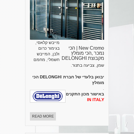
מייבש קלאסי,
New Cromo | הכי
בגימור כרום
נמכר ,הכי מומלץ
ולבן, המייבש
מקבוצת DELONGHI
חשמלי, מחמם
שמן, צביעה בתנור.
יבואן בלעדי של חברת DELONGH
I
הכי
מומלץ
.
באישור מכון התקנים הישראלי
MADE
IN ITALY
READ MORE