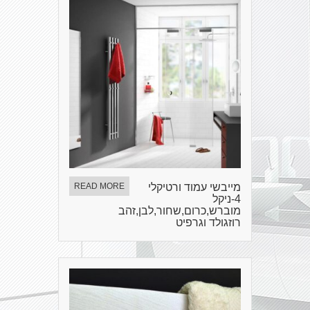
מייבשי עמוד ורטיקלי
READ MORE
4-ניקל
מוברש,כרום,שחור,לבן,זהב
רוזגולד וגרפיט