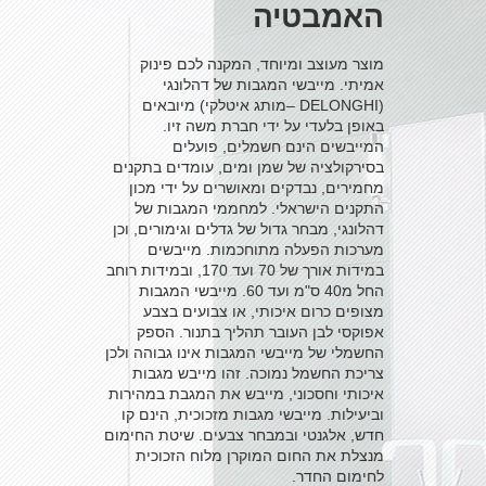
האמבטיה
מוצר מעוצב ומיוחד, המקנה לכם פינוק
אמיתי. מייבשי המגבות של דהלונגי
(DELONGHI –מותג איטלקי) מיובאים
באופן בלעדי על ידי חברת משה זיו.
המייבשים הינם חשמלים, פועלים
בסירקולציה של שמן ומים, עומדים בתקנים
מחמירים, נבדקים ומאושרים על ידי מכון
התקנים הישראלי. למחממי המגבות של
דהלונגי, מבחר גדול של גדלים וגימורים, וכן
מערכות הפעלה מתוחכמות. מייבשים
במידות אורך של 70 ועד 170, ובמידות רוחב
החל מ40 ס"מ ועד 60. מייבשי המגבות
מצופים כרום איכותי, או צבועים בצבע
אפוקסי לבן העובר תהליך בתנור. הספק
החשמלי של מייבשי המגבות אינו גבוהה ולכן
צריכת החשמל נמוכה. זהו מייבש מגבות
איכותי וחסכוני, מייבש את המגבת במהירות
וביעילות. מייבשי מגבות מזכוכית, הינם קו
חדש, אלגנטי ובמבחר צבעים. שיטת החימום
מנצלת את החום המוקרן מלוח הזכוכית
לחימום החדר.