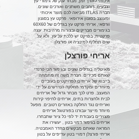
איכותי לאורך זמן, מבחר ענק של גימורי עץ
וצבעים, רוחבים משתנים ואורכים שונים.
חברת ITLAS מביאה לכם מוצר איכותי
ומעוצב בסגנון אירופאי. פרקט עץ בסגנון
וורסאי, אריחי פרקט עץ בגדלים של 60X60
בגימורים מבריקים ובצורות מרהיבות. עצה
פרקטית, בפרקט יש ללכת על עץ, ולא על
שום תחליף למינציה או פורצלן.
אריחי פורצלן
מאיטליה בגדלים שונים ובגימור הכי טרנדי
שאתם מכירים. חברת משה זיו מתמחה
בייבוא של אריחים לפרויקטים בעוביים
מיוחדים ומקדמי החלקה הנדרשים על ידי
המעצב. פרט לכך מבחר גדול של אריחים
לבית ולחצרות בתים, אריחים לחיפוי קירות
ואריחים נגד החלקה באזורים רטובים. מפעל
מיוחד מייצר עבורנו בפורטוגל אריחים
מצוירים בעבודת יד לפי כל ציור שתבחרו.
אריחים בגימור דמוי בטון , יעשירו את
המראה שאתם מבקשים בחדר האמבטיה.
אריחי פורצלן דמויי בטון עדיפים על בטון