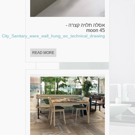
אסלה תלויה קצרה -
moon 45
City_Sanitary_ware_wall_hung_wc_technical_drawing
READ MORE