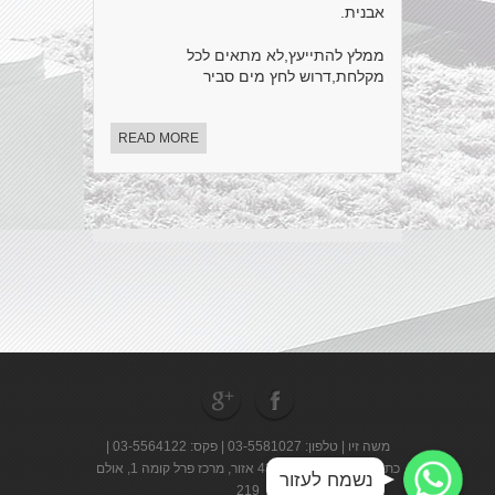
אבנית.
ממלץ להתייעץ,לא מתאים לכל
מקלחת,דרוש לחץ מים סביר
READ MORE
משה זיו | טלפון: 03-5581027 | פקס: 03-5564122 |
WhatsApp
WhatsApp
כתובת: העלייה השנייה 43 אזור, מרכז פרל קומה 1, אולם
WhatsApp
נשמח לעזור
219