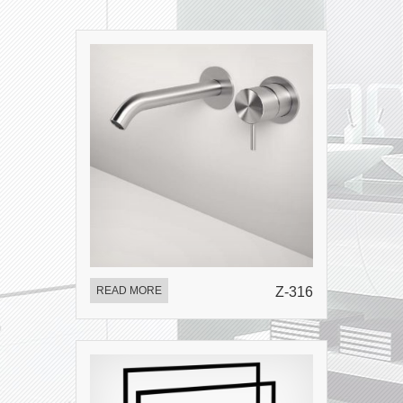
READ MORE
Z-316