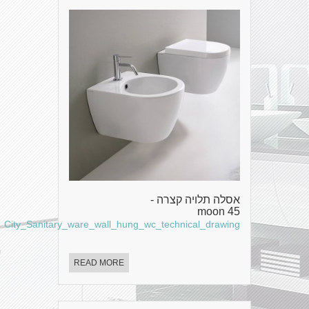
אסלה תלויה קצרה -
moon 45
City_Sanitary_ware_wall_hung_wc_technical_drawing
READ MORE