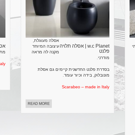
אסלה מעוגלת,
w.c Planet | אסלה תלויה
אסלה
י
עיצובה המיוחד
פלנט
מקנה לה מראה
מתער
מודרני.
aly
בסדרת פלנט החדשנית קיימים גם אסלת
מונובלוק, בידה וכיור עומד.
Scarabeo – made in Italy
READ MORE