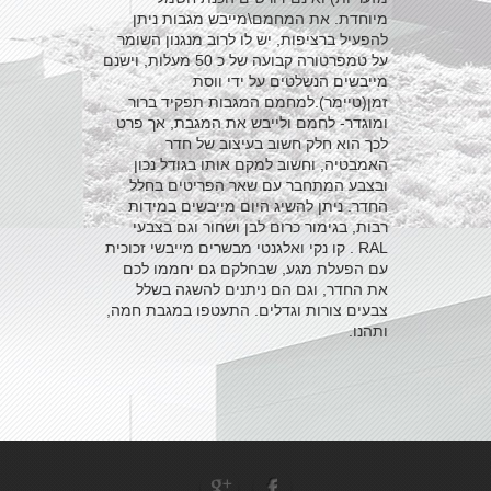
מיוחדת. את המחמם\מייבש מגבות ניתן
להפעיל ברציפות, יש לו לרוב מנגנון השומר
על טמפרטורה קבועה של כ 50 מעלות, וישנם
מייבשים הנשלטים על ידי ווסת
זמן(טיימר).למחמם המגבות תפקיד ברור
ומוגדר- לחמם ולייבש את המגבת, אך פרט
לכך הוא חלק חשוב בעיצוב של חדר
האמבטיה, וחשוב למקם אותו בגודל נכון
ובצבע המתחבר עם שאר הפריטים בחלל
החדר. ניתן להשיג היום מייבשים במידות
רבות, בגימור כרום לבן ושחור וגם בצבעי
RAL . קו נקי ואלגנטי מבשרים מייבשי זכוכית
עם הפעלת מגע, שבחלקם גם יחממו לכם
את החדר, וגם הם ניתנים להשגה בשלל
צבעים צורות וגדלים. התעטפו במגבת חמה,
ותהנו.