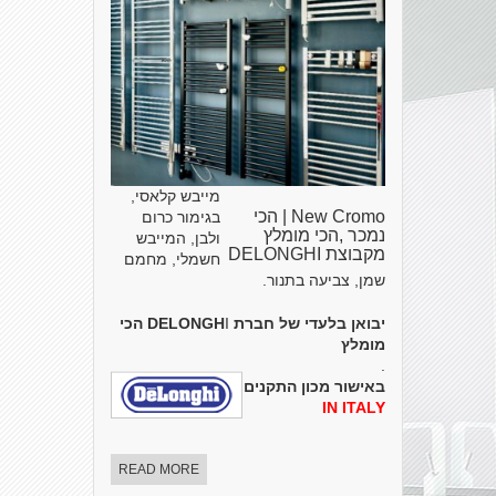
מייבש קלאסי,
New Cromo | הכי
בגימור כרום
נמכר ,הכי מומלץ
ולבן, המייבש
מקבוצת DELONGHI
חשמלי, מחמם
שמן, צביעה בתנור.
יבואן בלעדי של חברת DELONGH
I
הכי
מומלץ
.
באישור מכון התקנים הישראלי
MADE
IN ITALY
READ MORE