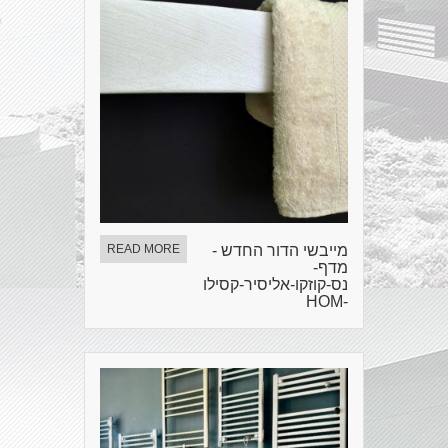
מייבשי הדור החדש -
READ MORE
מדף-
נס-קוזקו-אליסיר-קסילו
-HOM