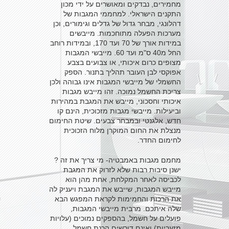
מחמירים, נבדקים ומאושרים על ידי מכון
התקנים הישראלי. למחממי המגבות של
דהלונגי, מבחר גדול של גדלים וגימורים, וכן
מערכות הפעלה מתוחכמות. מייבשים
במידות אורך של 70 ועד 170, ובמידות רוחב
החל מ40 ס"מ ועד 60. מייבשי המגבות
מצופים כרום איכותי, או צבועים בצבע
אפוקסי לבן העובר תהליך בתנור. הספק
החשמלי של מייבשי המגבות אינו גבוהה ולכן
צריכת החשמל נמוכה. זהו מייבש מגבות
איכותי וחסכוני, מייבש את המגבת במהירות
וביעילות. מייבשי מגבות מזכוכית, הינם קו
חדש, אלגנטי ובמבחר צבעים. שיטת החימום
מנצלת את החום המוקרן מלוח הזכוכית
לחימום החדר.
מחמם מגבות באמבטיה- מי צריך את זה ?
ישנן סיבות רבות שלא לזרוק את המגבת
לכביסה לאחר המקלחת, אחת מהן הוא
מייבש המגבות, שייבש את המגבת ויעניק לה
את הרכות והחמימות לקראת המפגש הבא
שלה איתכם. מרבית מייבשי המגבות,
פועלים על חשמל, בהספקים נמוכים (עלויות
מזעריות) ואינם דורשים הכנת חשמל