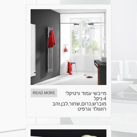
מייבשי עמוד ורטיקלי
READ MORE
4-ניקל
מוברש,כרום,שחור,לבן,זהב
רוזגולד וגרפיט