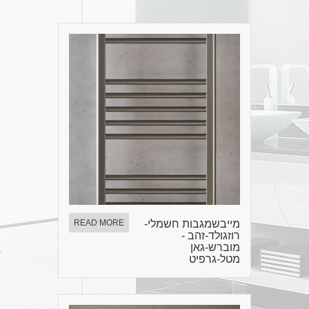
מייבשמגבות חשמלי-
READ MORE
רוזגולד-זהב -
מוברש-גאן
מטל-גרפיט