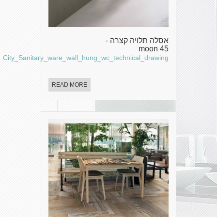
אסלה תלויה קצרה -
moon 45
City_Sanitary_ware_wall_hung_wc_technical_drawing
READ MORE