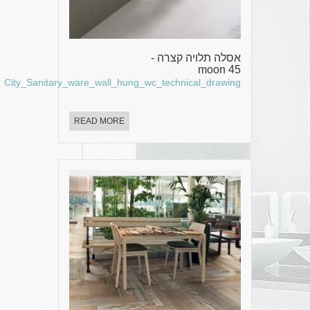
אסלה תלויה קצרה -
moon 45
City_Sanitary_ware_wall_hung_wc_technical_drawing
READ MORE