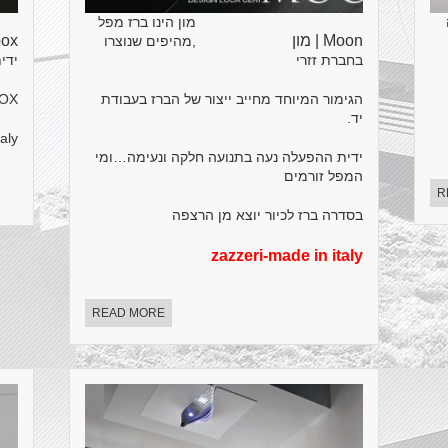
מון הינו ברז מפל
Moon | מון
Noox |
,מהיפים שנוצרו
בחברת זזרי
ידי
הגימור המיוחד מחייב ייצור של הברז בעבודת
NOOX מעוצב בהשר
יד.
aly
ידית ההפעלה נעה בתנועה חלקה ונעימה…ומי
המפל זורמים
R
בסדרה ברז לכיור יוצא מן הרצפה
zazzeri-made in italy
READ MORE