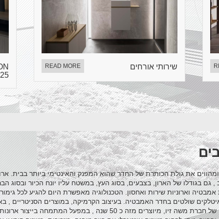
R
שירותי אורחים
READ MORE
ON
25
ים
הווים את גולת הכותרת של החדר שהוא המפנק והאינטימי ביותר בבית. ארו
 , גם בגודלו של הארון, בצבעים, בסוג העץ, במשטח עליו יונח הכיור ובסוג ה
בטיה וארוניות שירות ואחסון. הטכנולוגיה מאפשרת היום להגיע לכל גימור רצו
יטלקים שולטים בחדר האמבטיה. בעיצוב הקרמיקה, במוצרים הסניטריים , באב
האמבטיה האיטלקיים של צ'רסה, ביבוא בלעדי של חברת משה זיו, מיוצרים מזה כ