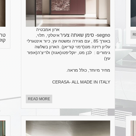
ארון אמבטיה
R
segno- סימן שאתה צעיר
איטלקי, תלוי,
קול
באורך 85 , עם מגירה ומשטח עץ, כיור אינטגרלי
עליון רזינה מט(דמוי קוריאן). הארון בשלשה
גימורים : לבן מט, יוקליפטו(אגוז) ולריצ'ה(אפור
עץ)
מחיר מיוחד, כולל מראה.
CERASA- ALL MADE IN ITALY
READ MORE